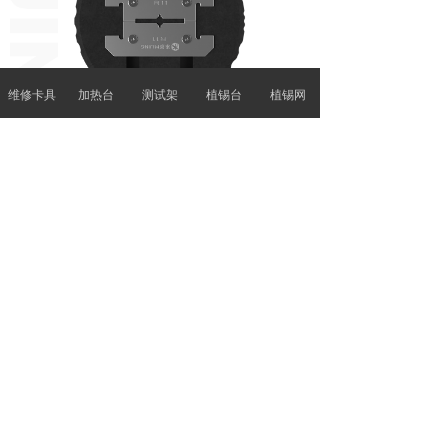
维修卡具
加热台
测试架
植锡台
植锡网
ꂆ
相关推荐