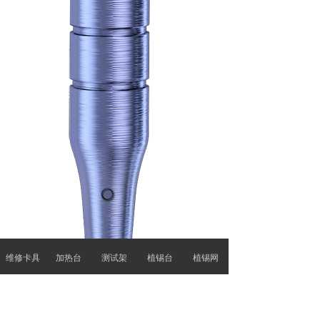
维修卡具
加热台
测试架
植锡台
植锡网