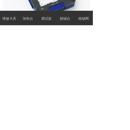
维修卡具
加热台
测试架
植锡台
植锡网
ꂆ
相关推荐